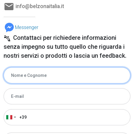
email
info@belzonaitalia.it
Messenger
Contattaci per richiedere informazioni
connect_without_contact
senza impegno su tutto quello che riguarda i
nostri servizi o prodotti o lascia un feedback.
Nome & Cognome
E-Mail
Telefono