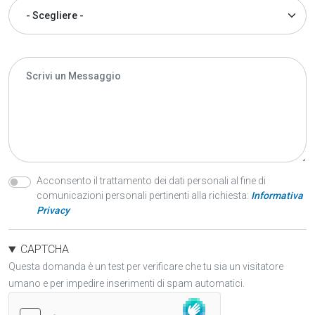
Oggetto
Oggetto
Messagio
Accetto la Privacy
(GDPR)
Acconsento il trattamento dei dati personali al fine di
comunicazioni personali pertinenti alla richiesta:
Informativa
Privacy
CAPTCHA
Questa domanda è un test per verificare che tu sia un visitatore
umano e per impedire inserimenti di spam automatici.