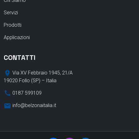
Chi Siamo
Servizi
Prodotti
Applicazioni
CONTATTI
place
Via XV Febbraio 1945, 21/A
19020 Follo (SP) – Italia
call
0187 599109​
email
info@belzonaitalia.it