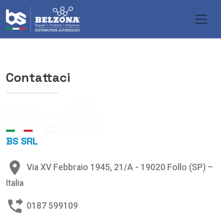
Salta al contenuto principale
Contattaci
BS SRL
place
Via XV Febbraio 1945, 21/A - 19020 Follo (SP) –
Italia
phone_forwarded
0187 599109​