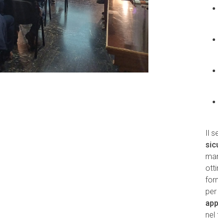
Il 
sic
man
ott
for
per
app
nel